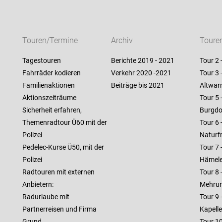
Touren/Termine
Archiv
Toure
Tagestouren
Berichte 2019 - 2021
Tour 2 
Fahrräder kodieren
Verkehr 2020 -2021
Tour 3
Familienaktionen
Beiträge bis 2021
Altwar
Aktionszeiträume
Tour 5 
Sicherheit erfahren,
Burgdo
Themenradtour Ü60 mit der
Tour 6 
Polizei
Naturf
Pedelec-Kurse Ü50, mit der
Tour 7
Polizei
Hämele
Radtouren mit externen
Tour 8
Anbietern:
Mehru
Radurlaube mit
Tour 9 
Partnerreisen und Firma
Kapell
Grund
Tour 1