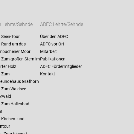
n Lehrte/Sehnde
ADFC Lehrte/Sehnde
- Seen-Tour
Über den ADFC
 - Rund um das
ADFC vor Ort
mbüchener Moor
Mitarbeit
- Zum großen Stern im
Publikationen
rfer Holz
ADFC Fördermitglieder
- Zum
Kontakt
reundehaus Grafhorn
 - Zum Waldsee
rwald
 - Zum Hallenbad
m
- Kirchen- und
entour
0 - Zum (ehem.)