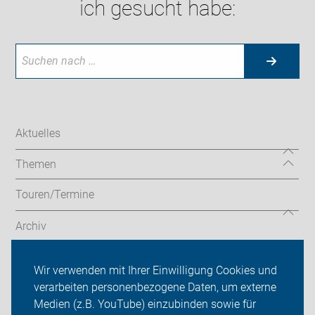
ich gesucht habe:
Aktuelles
Themen
Touren/Termine
Archiv
Touren Lehrte/Sehnde
Wir verwenden mit Ihrer Einwilligung Cookies und
verarbeiten personenbezogene Daten, um externe
ADFC Lehrte/Sehnde
Medien (z.B. YouTube) einzubinden sowie für