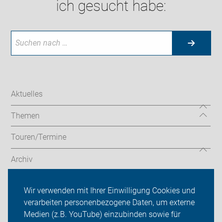
ich gesucht habe:
Aktuelles
Themen
Touren/Termine
Archiv
Touren Lehrte/Sehnde
Wir verwenden mit Ihrer Einwilligung Cookies und
verarbeiten personenbezogene Daten, um externe
ADFC Lehrte/Sehnde
Medien (z.B. YouTube) einzubinden sowie für